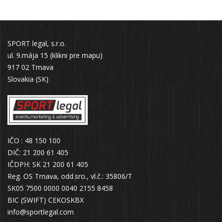
SPORT legal, s.r.o.
ul. 9.mája 15 (klikni pre mapu)
917 02 Trnava
Slovakia (SK)
IČO : 48 150 100
DIČ: 21 200 61 405
IČDPH: SK 21 200 61 405
Reg. OS Trnava, odd.sro., vl.č.: 35806/T
SK05 7500 0000 0040 2155 8458
BIC (SWIFT) CEKOSKBX
info@sportlegal.com